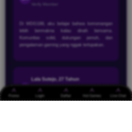
Verify Member
Di MDG188, aku belajar bahwa kemenangan
lebih bermakna kalau diraih bersama.
Komunitas solid, dukungan penuh, dan
pengalaman gaming yang nggak terlupakan.
Lala Sutejo, 27 Tahun
LA
Verify Member
Promo
Login
Daftar
Hot Games
Live Chat
MDG188 tuh kayak rumah kedua buat para
gamer. Komunitasnya solid, seru, dan selalu ada
yang siap diajak main bareng. Recommended!