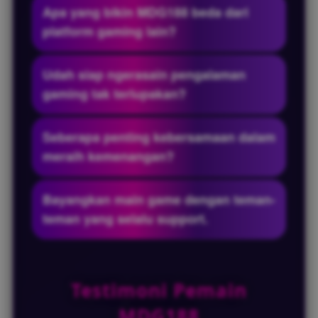
MDG188 menjawabnya. Main bareng
Apa yang bikin MDG188 beda dari
teman-teman, strategi berbagi, dan
platform gaming lain?
kemenangan diraih bersama.
Kebersamaan adalah kunci utama di sini.
Komunitas yang solid dan seru. Di
Udah siap ngerasain pengalaman
MDG188, lo nggak main sendirian—ada
gaming tak terlupakan?
teman-teman yang selalu siap support,
berbagi tips, dan merayakan kemenangan
Di MDG188, setiap sesi adalah petualangan
Seberapa penting kebersamaan dalam
bersama.
bareng komunitas. Dukungan penuh,
meraih kemenangan?
kebersamaan yang tulus, dan kemenangan
yang terasa lebih manis karena diraih
Di MDG188, kebersamaan adalah
Bayangkan main game dengan teman-
bersama.
segalanya. Tanpa teman, kemenangan
teman yang selalu support.
terasa hambar. Tapi dengan komunitas
solid, setiap kemenangan terasa istimewa
Itulah MDG188. Komunitas solid, seru, dan
dan nggak terlupakan.
selalu siap bantu lo meraih kemenangan.
Testimoni Pemain
Pengalaman gaming yang bikin lo betah.
MDG188