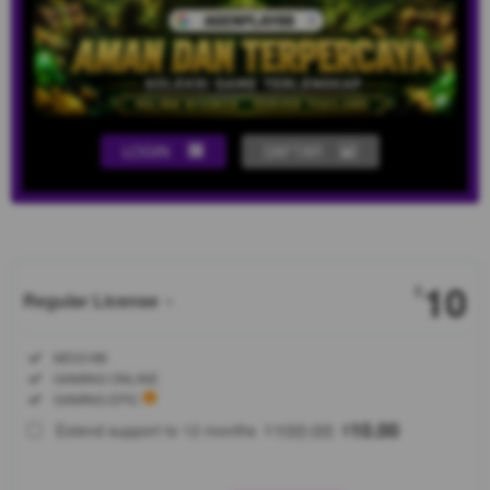
LOGIN
DAFTAR
Show More
10
$
Regular License
Regular
Included:
MDG188
License
Included:
GAMING ONLINE
SELECTED
Included:
GAMING EPIC
88
$
100.00
10.00
Extend support to 12 months
$
$
MDG188
Platform