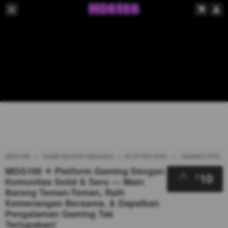
MDG188
GAME MUDAH MENANG
SCATTER EPIC
GAMING EPIC
MDG188 ✦ Platform Gaming Dengan
10
$
Komunitas Solid & Seru — Main
Bareng Teman-Teman, Raih
Kemenangan Bersama, & Dapatkan
Pengalaman Gaming Tak
Terlupakan!