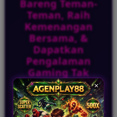
Bareng Teman-
Teman, Raih
Kemenangan
Bersama, &
Dapatkan
Pengalaman
Gaming Tak
Terlupakan!
MDG188
adalah platform gaming dengan komunitas